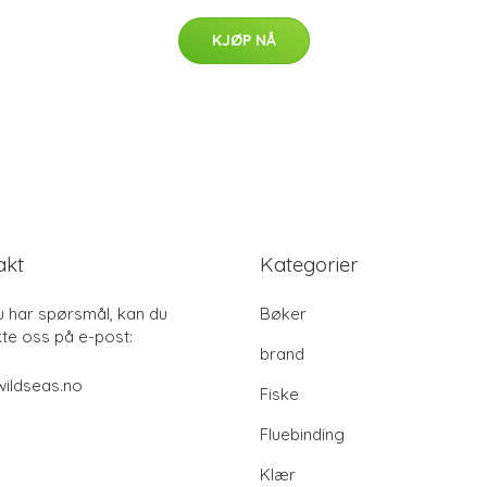
KJØP NÅ
akt
Kategorier
u har spørsmål, kan du
Bøker
te oss på e-post:
brand
ildseas.no
Fiske
Fluebinding
Klær