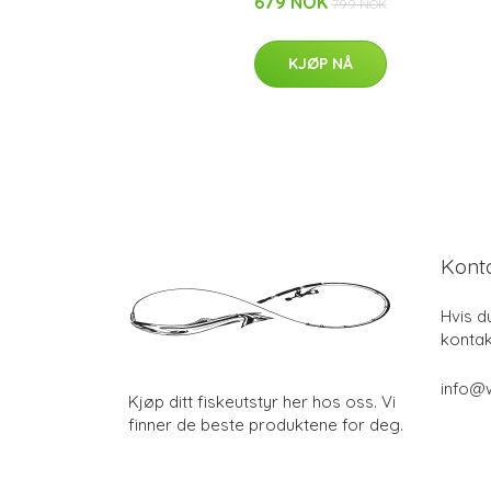
679 NOK
799 NOK
KJØP NÅ
Kont
Hvis d
kontak
info@w
Kjøp ditt fiskeutstyr her hos oss. Vi
finner de beste produktene for deg.