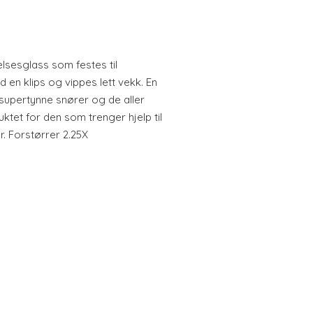
elsesglass som festes til
en klips og vippes lett vekk. En
i supertynne snører og de aller
ktet for den som trenger hjelp til
r. Forstørrer 2.25X