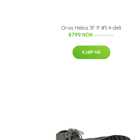
Orvis Helios 3F 9' #5 4-delt
8799 NOK
10999 NOK
KJØP NÅ