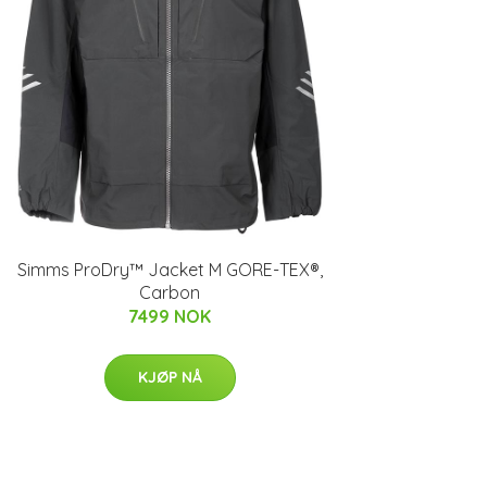
Simms ProDry™ Jacket M GORE-TEX®,
Carbon
7499 NOK
KJØP NÅ